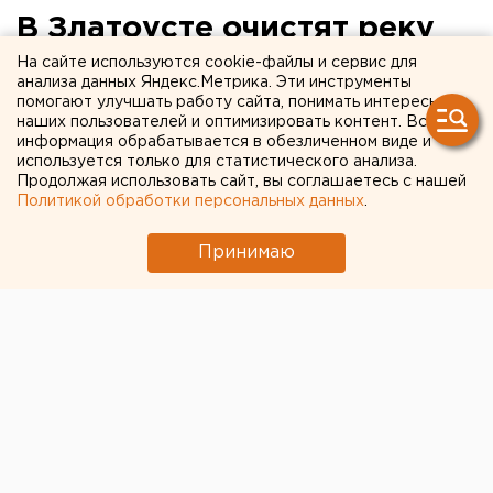
В Златоусте очистят реку
Ай
На сайте используются cookie-файлы и сервис для
анализа данных Яндекс.Метрика. Эти инструменты
помогают улучшать работу сайта, понимать интересы
Златоуст, Челябинская область.
наших пользователей и оптимизировать контент. Вся
информация обрабатывается в обезличенном виде и
используется только для статистического анализа.
Златоуст, Челябинская область. Металлурги
Продолжая использовать сайт, вы соглашаетесь с нашей
Златоуста очистят реку Ай, сообщили агентству
Политикой обработки персональных данных
.
ЕАН в пресс-службе ОАО «Златоустовский
металлургический завод». Впервые в истории
Принимаю
предприятия принята программа по охране
окружающей среды на 2008 год. Реконструкция
газо- и пылеочистных установок, позволили
сократить выбросы в атмосферу на 330 тон в год.
Завершено строительство водоотводов с агрегатов
вакуумно-кислородного рафинирования.
Отработанная техническая вода направляется в
оборотный цикл. За счет новой программы под
особую охрану будет взят водный бассейн реки Ай,