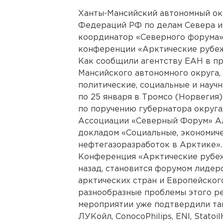
Ханты-Мансийский автономный ок
Федераций РФ по делам Севера и
координатор «Северного форума»
конференции «Арктические рубеж
Как сообщили агентству ЕАН в пр
Мансийского автономного округа, 
политические, социальные и науч
по 25 января в Тромсо (Норвегия
по поручению губернатора округ
Ассоциации «Северный Форум» Ал
докладом «Социальные, экономич
нефтегазоразработок в Арктике».
Конференция «Арктические рубеж
назад, становится форумом лидеро
арктических стран и Европейског
разнообразные проблемы этого ре
мероприятии уже подтвердили та
ЛУКойл, ConocoPhilips, ENI, Stato