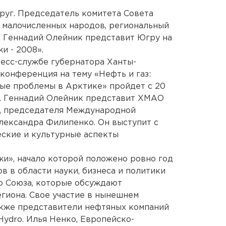
руг. Председатель комитета Совета
 малочисленных народов, региональный
 Геннадий Олейник представит Югру на
и - 2008».
есс-службе губернатора Ханты-
конференция на тему «Нефть и газ:
ные проблемы в Арктике» пройдет с 20
). Геннадий Олейник представит ХМАО
а, председателя Международной
ександра Филипенко. Он выступит с
еские и культурные аспекты
и», начало которой положено ровно год
в в области науки, бизнеса и политики
о Союза, которые обсуждают
гиона. Свое участие в нынешнем
кже представители нефтяных компаний
ilHydro. Илья Ненко, Европейско-