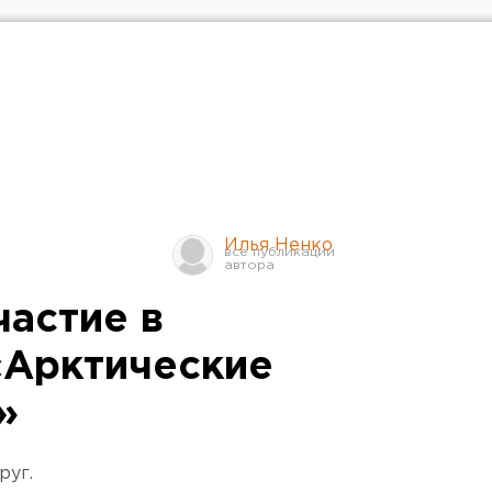
Илья Ненко
частие в
«Арктические
»
руг.