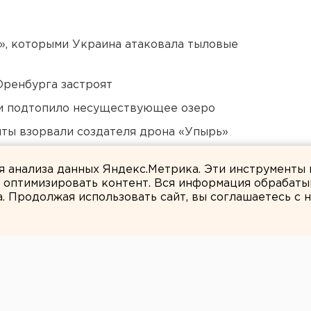
», которыми Украина атаковала тыловые
Оренбурга застроят
ти подтопило несуществующее озеро
ты взорвали создателя дрона «Упырь»
али о борьбе с желтой водой
ля анализа данных Яндекс.Метрика. Эти инструменты
и оптимизировать контент. Вся информация обрабаты
а. Продолжая использовать сайт, вы соглашаетесь с
ЕАНовости
ектрических сетях