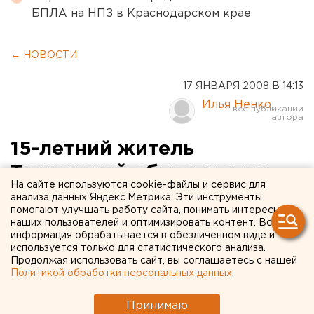
БПЛА на НПЗ в Краснодарском крае
← НОВОСТИ
17 ЯНВАРЯ 2008 В 14:13
Илья Ненко
15-летний житель
Тюменской области стал
На сайте используются cookie-файлы и сервис для
«Героем спорта – 2007»
анализа данных Яндекс.Метрика. Эти инструменты
помогают улучшать работу сайта, понимать интересы
наших пользователей и оптимизировать контент. Вся
Новотарманский, Тюменский район.
информация обрабатывается в обезличенном виде и
используется только для статистического анализа.
Новотарманский, Тюменский район. 15-летний
Продолжая использовать сайт, вы соглашаетесь с нашей
Политикой обработки персональных данных
.
житель поселка Новотарманский Тюменского
района Дмитрий Девяткин стал «Героем спорта –
Принимаю
2007». Его имя попало на страницы одноименного