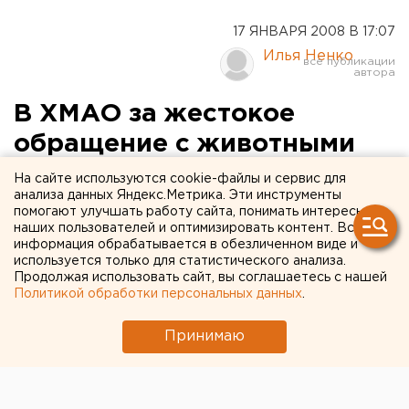
17 ЯНВАРЯ 2008 В 17:07
Илья Ненко
В ХМАО за жестокое
обращение с животными
осужден житель
На сайте используются cookie-файлы и сервис для
анализа данных Яндекс.Метрика. Эти инструменты
Нижневартовского района
помогают улучшать работу сайта, понимать интересы
наших пользователей и оптимизировать контент. Вся
информация обрабатывается в обезличенном виде и
Нижневартовский район, Ханты-Мансийский
используется только для статистического анализа.
автономный округ.
Продолжая использовать сайт, вы соглашаетесь с нашей
Политикой обработки персональных данных
.
Нижневартовский район, Ханты-Мансийский
автономный округ. Приговором суда
Принимаю
Нижневартовского района осужден местный житель
Исупов, обвиняемый в совершении преступления,
предусмотренного части 1 статьи 245 УК РФ