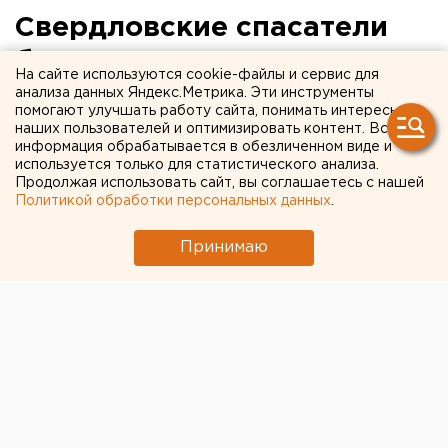
Свердловские спасатели
будут дежурить у мест
На сайте используются cookie-файлы и сервис для
массовых купаний на
анализа данных Яндекс.Метрика. Эти инструменты
помогают улучшать работу сайта, понимать интересы
Шарташе
наших пользователей и оптимизировать контент. Вся
информация обрабатывается в обезличенном виде и
используется только для статистического анализа.
Екатеринбург. Свердловские спасатели будут
Продолжая использовать сайт, вы соглашаетесь с нашей
целый день дежурить у мест массовых купаний
Политикой обработки персональных данных
.
на озере Шарташ, сообщили агентству ЕАН в ГУ
МЧС России по Свердловской области.
Принимаю
Екатеринбург. Свердловские спасатели будут
целый день дежурить у мест массовых купаний на
озере Шарташ, сообщили агентству ЕАН в ГУ МЧС
России по Свердловской области. По заявке от
Екатеринбургской епархии на проведение массовых
купаний на Шарташе, Госинспекция по маломерным
судам провела обследование ледового покрова