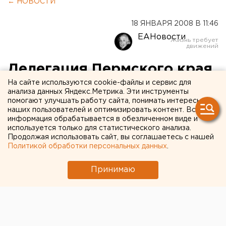
← НОВОСТИ
18 ЯНВАРЯ 2008 В 11:46
ЕАНовости
Делегация Пермского края
прибыла в Берлин на
На сайте используются cookie-файлы и сервис для
анализа данных Яндекс.Метрика. Эти инструменты
«Зеленую неделю»
помогают улучшать работу сайта, понимать интересы
наших пользователей и оптимизировать контент. Вся
информация обрабатывается в обезличенном виде и
Пермь. Делегация Пермского края во главе с
используется только для статистического анализа.
Продолжая использовать сайт, вы соглашаетесь с нашей
губернатором Олегом Чиркуновым прибыла на
Политикой обработки персональных данных
.
сельскохозяйственную выставку «Зеленая
неделя», которая пройдет в Берлине с 18 по 27
Принимаю
января, сообщили агентству ЕАН в пресс-службе
губернатора.
Пермь. Делегация Пермского края во главе с
губернатором Олегом Чиркуновым прибыла на