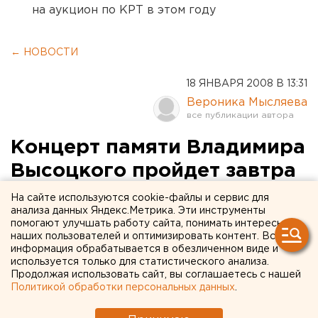
на аукцион по КРТ в этом году
← НОВОСТИ
18 ЯНВАРЯ 2008 В 13:31
Вероника Мысляева
Концерт памяти Владимира
Высоцкого пройдет завтра
в Екатеринбурге
На сайте используются cookie-файлы и сервис для
анализа данных Яндекс.Метрика. Эти инструменты
помогают улучшать работу сайта, понимать интересы
Екатеринбург. Концерт памяти Владимира
наших пользователей и оптимизировать контент. Вся
Высоцкого пройдет 19 января в Екатеринбурге,
информация обрабатывается в обезличенном виде и
сообщили агентству ЕАН организаторы
используется только для статистического анализа.
Продолжая использовать сайт, вы соглашаетесь с нашей
выступления.
Политикой обработки персональных данных
.
Екатеринбург. Концерт памяти Владимира