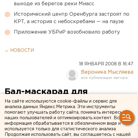
выходе из берегов реки Миасс
Исторический центр Оренбурга застроят по
КРТ, а история с небоскребами — на паузе
Приложение УБРиР возобновило работу
← НОВОСТИ
18 ЯНВАРЯ 2008 В 16:47
Вероника Мысляева
Бал-маскарад для
уральских кадетов пройдет
На сайте используются cookie-файлы и сервис для
анализа данных Яндекс.Метрика. Эти инструменты
в Сысерти
помогают улучшать работу сайта, понимать интересы
наших пользователей и оптимизировать контент. Вся
информация обрабатывается в обезличенном виде и
Екатеринбург. Бал-маскарад для уральских
используется только для статистического анализа.
кадетов пройдет в Сысерти 24 января,
Продолжая использовать сайт, вы соглашаетесь с нашей