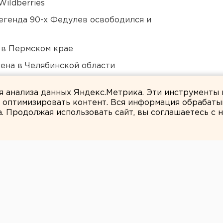
ildberries
егенда 90-х Федулев освободился и
 в Пермском крае
ена в Челябинской области
 «смотрителю» кладбищ
ля анализа данных Яндекс.Метрика. Эти инструменты
и оптимизировать контент. Вся информация обрабаты
а. Продолжая использовать сайт, вы соглашаетесь с
Татьяна Пашкова
педагогов научат
ьми разных