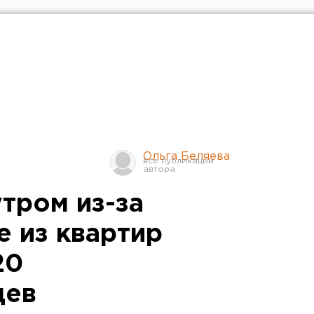
Ольга Беляева
тром из-за
е из квартир
20
цев