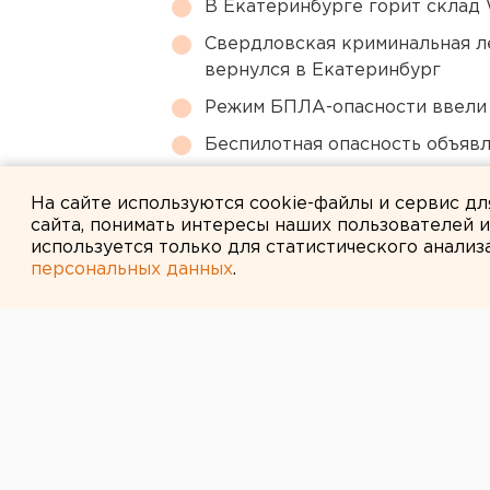
В Екатеринбурге горит склад W
Свердловская криминальная л
вернулся в Екатеринбург
Режим БПЛА-опасности ввели
Беспилотная опасность объявл
В Оренбурге продлили арест
На сайте используются cookie-файлы и сервис д
сайта, понимать интересы наших пользователей 
используется только для статистического анализ
персональных данных
.
← НОВОСТИ
24 ЯНВАРЯ 2008 В 09:42
Свердловских 
работать с дет