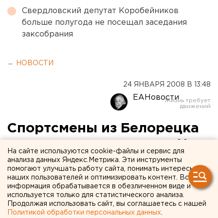
Свердловский депутат Коробейников
больше полугода не посещал заседания
заксобрания
← НОВОСТИ
24 ЯНВАРЯ 2008 В 13:48
ЕАНовости
Спортсмены из Белорецка
успешно выступили на New
На сайте используются cookie-файлы и сервис для
Balance Games в Нью-Йорке
анализа данных Яндекс.Метрика. Эти инструменты
помогают улучшать работу сайта, понимать интересы
наших пользователей и оптимизировать контент. Вся
Белорецк, Башкирия. Сенсацией завершился
информация обрабатывается в обезличенном виде и
одни из самых престижных зимних стартов в
используется только для статистического анализа.
Продолжая использовать сайт, вы соглашаетесь с нашей
Соединенных Штатах Америки - New Balance
Политикой обработки персональных данных
.