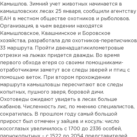
Камышлов. Зимний учет животных начинается в
камышловских лесах 25 января, сообщили агентству
ЕАН в местном обществе охотников и рыболовов.
Организация, в чьем ведении находятся
Камышловское, Квашнинское и Боровское
хозяйства, разработала для охотников-переписчиков
33 маршрута. Пройти двенадцатикилометровые
отрезки на лыжах придется дважды. Во время
первого обхода егеря со своими помощниками-
отработчиками заметут все следы зверей и птиц с
помощью веток. При втором прохождении
маршрута камышловцы пересчитают все следы
копытных, пушного зверя, боровой дичи.
Охотоведы ожидают увидеть в лесах больше
кабанов. Численность лис, по мнению специалистов,
сократилась. В прошлом году самый большой
прирост был отмечен у зайцев и косуль: число
косоглазых увеличилось с 1700 до 2336 особей,
парнокопытных – с 1522 до 2054 представителей.