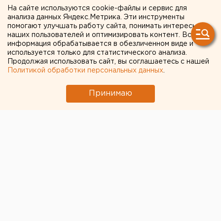
Камышловском районе
На сайте используются cookie-файлы и сервис для
анализа данных Яндекс.Метрика. Эти инструменты
помогают улучшать работу сайта, понимать интересы
Камышлов. Зимний учет животных начинается в
наших пользователей и оптимизировать контент. Вся
камышловских лесах 25 января, сообщили
информация обрабатывается в обезличенном виде и
агентству ЕАН в местном обществе охотников и
используется только для статистического анализа.
Продолжая использовать сайт, вы соглашаетесь с нашей
рыболовов.
Политикой обработки персональных данных
.
Камышлов. Зимний учет животных начинается в
Принимаю
камышловских лесах 25 января, сообщили агентству
ЕАН в местном обществе охотников и рыболовов.
Организация, в чьем ведении находятся
Камышловское, Квашнинское и Боровское
хозяйства, разработала для охотников-переписчиков
33 маршрута. Пройти двенадцатикилометровые
отрезки на лыжах придется дважды. Во время
первого обхода егеря со своими помощниками-
отработчиками заметут все следы зверей и птиц с
помощью веток. При втором прохождении
маршрута камышловцы пересчитают все следы