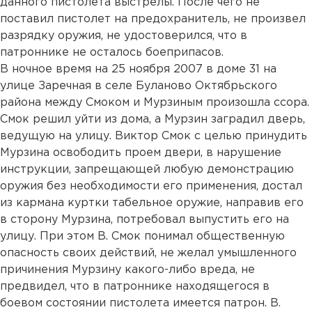
данного пистолета выстрелы. После чего не
поставил пистолет на предохранитель, не произвел
разрядку оружия, не удостоверился, что в
патроннике не осталось боеприпасов.
В ночное время на 25 ноября 2007 в доме 31 на
улице Заречная в селе Буланово Октябрьского
района между Смоком и Мурзиным произошла ссора.
Смок решил уйти из дома, а Мурзин заградил дверь,
ведущую на улицу. Виктор Смок с целью принудить
Мурзина освободить проем двери, в нарушение
инструкции, запрещающей любую демонстрацию
оружия без необходимости его применения, достал
из кармана куртки табельное оружие, направив его
в сторону Мурзина, потребовал выпустить его на
улицу. При этом В. Смок понимал общественную
опасность своих действий, не желал умышленного
причинения Мурзину какого-либо вреда, не
предвидел, что в патроннике находящегося в
боевом состоянии пистолета имеется патрон. В.