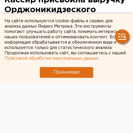
Кассир присвоила выручку
Орджоникидзеского
отдела вневедомственной
На сайте используются cookie-файлы и сервис для
анализа данных Яндекс.Метрика. Эти инструменты
охраны
помогают улучшать работу сайта, понимать интересы
наших пользователей и оптимизировать контент. Вся
информация обрабатывается в обезличенном виде и
Екатеринбург. Сотрудница отдела
используется только для статистического анализа.
вневедомственной охраны при УВД по
Продолжая использовать сайт, вы соглашаетесь с нашей
Орджоникидзевскому района обвинялась в двух
Политикой обработки персональных данных
.
эпизодах присвоения денежных средств,
сообщили агентству ЕАН в Свердловском
Принимаю
областном суде.
Екатеринбург. Сотрудница отдела
вневедомственной охраны при УВД по
Орджоникидзевскому района обвинялась в двух
эпизодах присвоения денежных средств, сообщили
агентству ЕАН в Свердловском областном суде.
Подсудимая работала кассиром, и чтобы скрыть