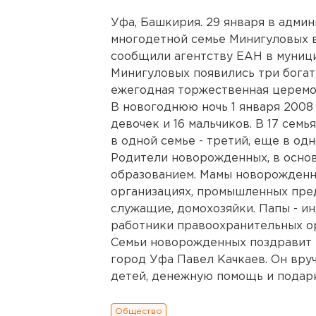
Уфа, Башкирия. 29 января в адми
многодетной семье Минигуловых в
сообщили агентству ЕАН в муници
Минигуловых появились три богат
ежегодная торжественная церемон
В новогоднюю ночь 1 января 2008 
девочек и 16 мальчиков. В 17 семь
в одной семье - третий, еще в од
Родители новорожденных, в осно
образованием. Мамы новорожденн
организациях, промышленных пред
служащие, домохозяйки. Папы - и
работники правоохранительных о
Семьи новорожденных поздравит 
город Уфа Павел Качкаев. Он вру
детей, денежную помощь и подарки
Общество