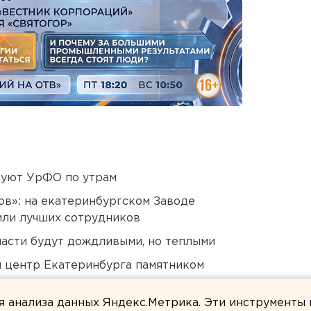
куют УрФО по утрам
ов»: на екатеринбургском Заводе
или лучших сотрудников
асти будут дождливыми, но теплыми
й центр Екатеринбурга памятником
нт получил крупный убыток
ля анализа данных Яндекс.Метрика. Эти инструменты