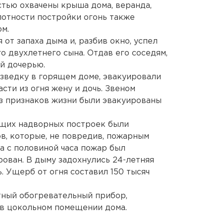
тью охвачены крыша дома, веранда,
лотности постройки огонь также
м.
от запаха дыма и, разбив окно, успел
о двухлетнего сына. Отдав его соседям,
ей дочерью.
ведку в горящем доме, эвакуировали
сти из огня жену и дочь. Звеном
з признаков жизни были эвакуированы
ящих надворных построек были
в, которые, не повредив, пожарным
ва с половиной часа пожар был
рован. В дыму задохнулись 24-летняя
ь. Ущерб от огня составил 150 тысяч
тный обогревательный прибор,
 в цокольном помещении дома.