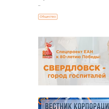
...
Общество