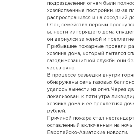
подразделения огнем были полнос
хозяйственные постройки, из-за п
распространился и на соседний до
Отец семейства первым проснулся 
вынести из горящего дома спящег
он вернулся за женой и трехлетн
Прибывшие пожарные провели раз
хозяина дома, который пытался спа
газодымозащитной службы они бе
через окно.
В процессе разведки внутри гор
обнаружены семь газовых баллоно
удалось вынести из огня. Через д
локализован, к пяти утра ликвиди
хозяйка дома и ее трехлетняя доч
рублей.
Причиной пожара стал нестандар
оставленный включенным на ночь
Европейско-Азиатские новости.