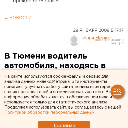
преждевременным
← НОВОСТИ
28 ЯНВАРЯ 2008 В 17:17
Илья Ненко
В Тюмени водитель
автомобиля, находясь в
состоянии наркотического
На сайте используются cookie-файлы и сервис для
анализа данных Яндекс.Метрика. Эти инструменты
опьянения, сбил ребенка
помогают улучшать работу сайта, понимать интересы
наших пользователей и оптимизировать контент. Вся
информация обрабатывается в обезличенном виде и
Тюмень. В Тюмени 34-летний житель Упорово,
используется только для статистического анализа.
находясь в состоянии наркотического опьянения,
Продолжая использовать сайт, вы соглашаетесь с нашей
сбил 8-летнего мальчика.
Политикой обработки персональных данных
.
Тюмень. В Тюмени 34-летний житель Упорово,
Принимаю