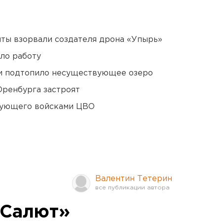
ты взорвали создателя дрона «Упырь»
ло работу
ти подтопило несуществующее озеро
Оренбурга застроят
дующего войсками ЦВО
Валентин Тетерин
«Салют»