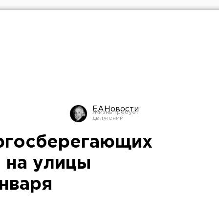
ЕАНовости
ргосберегающих
 на улицы
января