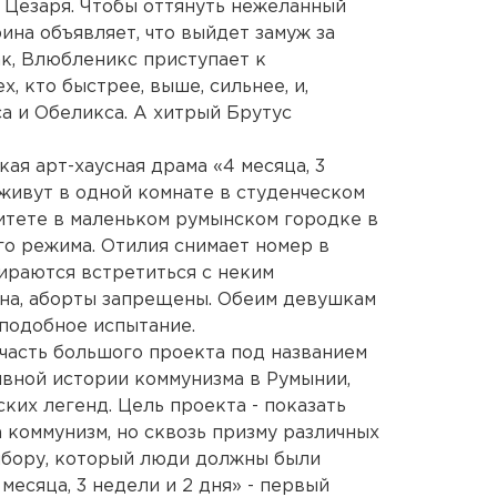
 Цезаря. Чтобы оттянуть нежеланный
ина объявляет, что выйдет замуж за
к, Влюбленикс приступает к
, кто быстрее, выше, сильнее, и,
са и Обеликса. А хитрый Брутус
ая арт-хаусная драма «4 месяца, 3
 живут в одной комнате в студенческом
итете в маленьком румынском городке в
о режима. Отилия снимает номер в
ираются встретиться с неким
нна, аборты запрещены. Обеим девушкам
подобное испытание.
о часть большого проекта под названием
ивной истории коммунизма в Румынии,
ких легенд. Цель проекта - показать
 коммунизм, но сквозь призму различных
ыбору, который люди должны были
месяца, 3 недели и 2 дня» - первый