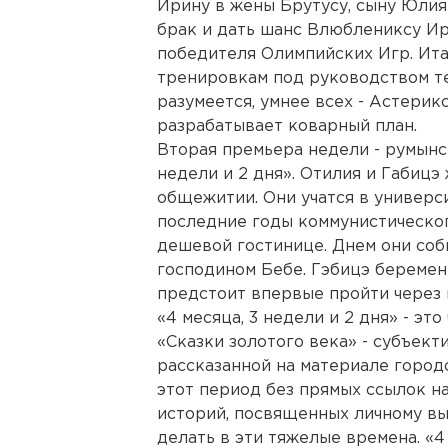
Ирину в жены Брутусу, сыну Юлия
брак и дать шанс Влюблениксу Ир
победителя Олимпийских Игр. Ита
тренировкам под руководством тех
разумеется, умнее всех - Астерик
разрабатывает коварный план.
Вторая премьера недели - румынск
недели и 2 дня». Отилия и Габицэ
общежитии. Они учатся в универс
последние годы коммунистическог
дешевой гостинице. Днем они соб
господином Бебе. Гэбицэ береме
предстоит впервые пройти через 
«4 месяца, 3 недели и 2 дня» - эт
«Сказки золотого века» - субъект
рассказанной на материале городс
этот период без прямых ссылок на
историй, посвященных личному в
делать в эти тяжелые времена. «4 