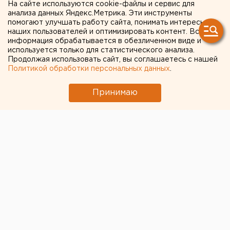
безумие в Валентинов
На сайте используются cookie-файлы и сервис для
анализа данных Яндекс.Метрика. Эти инструменты
день»
помогают улучшать работу сайта, понимать интересы
наших пользователей и оптимизировать контент. Вся
информация обрабатывается в обезличенном виде и
Екатеринбург. В День Святого Валентина в
используется только для статистического анализа.
Екатеринбургском театре кукол пройдет показ
Продолжая использовать сайт, вы соглашаетесь с нашей
театральных костюмов, сообщили агентству ЕАН
Политикой обработки персональных данных
.
сотрудники учреждения культуры.
Принимаю
Екатеринбург. В День Святого Валентина в
Екатеринбургском театре кукол пройдет показ
театральных костюмов, сообщили агентству ЕАН
сотрудники учреждения культуры. В этом году 14
февраля в театре пройдет традиционное
«Роскошное безумие в Валентинов день». Отметим,
что ежегодно красочное «Дефиле театральных
костюмов с куклами и без» сопровождает какая-
нибудь необычная выставка, а также фуршет.
Валентин Тетерин, Европейско-Азиатские новости.
...