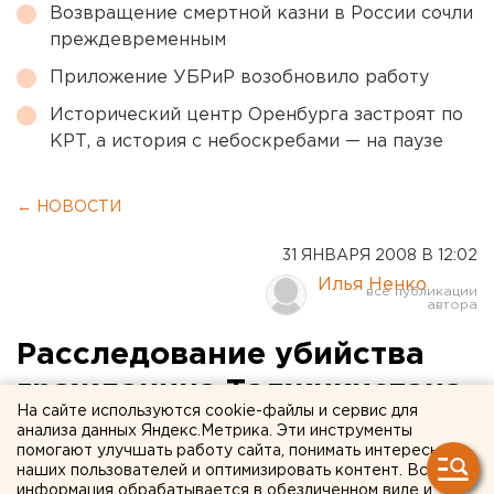
Возвращение смертной казни в России сочли
преждевременным
Приложение УБРиР возобновило работу
Исторический центр Оренбурга застроят по
КРТ, а история с небоскребами — на паузе
← НОВОСТИ
31 ЯНВАРЯ 2008 В 12:02
Илья Ненко
Расследование убийства
гражданина Таджикистана
На сайте используются cookie-файлы и сервис для
своими земляками
анализа данных Яндекс.Метрика. Эти инструменты
помогают улучшать работу сайта, понимать интересы
завершено в Тюменской
наших пользователей и оптимизировать контент. Вся
информация обрабатывается в обезличенном виде и