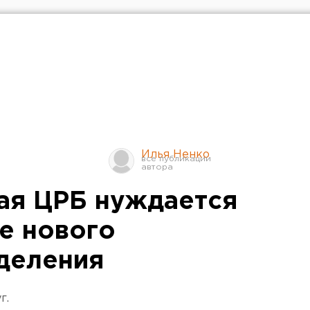
Илья Ненко
ая ЦРБ нуждается
ве нового
деления
г.