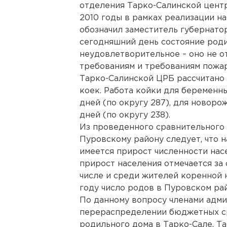
отделения Тарко-Салинской цент
2010 годы в рамках реализации н
обозначил заместитель губернато
сегодняшний день состояние роди
неудовлетворительное – оно не о
требованиям и требованиям пожа
Тарко-Салинской ЦРБ рассчитано 
коек. Работа койки для беременны
дней (по округу 287), для новоро
дней (по округу 238).
Из проведенного сравнительного 
Пуровскому району следует, что 
имеется прирост численности на
прирост населения отмечается за 
числе и среди жителей коренной н
году число родов в Пуровском рай
По данному вопросу членами адм
перераспределении бюджетных ср
родильного дома в Тарко-Сале. Та