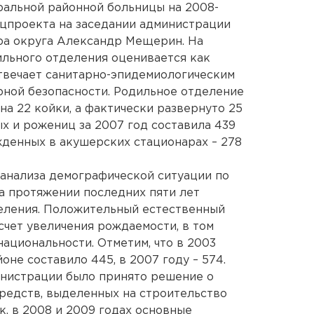
ральной районной больницы на 2008-
ацпроекта на заседании администрации
ра округа Александр Мещерин. На
льного отделения оценивается как
твечает санитарно-эпидемиологическим
рной безопасности. Родильное отделение
на 22 койки, а фактически развернуто 25
х и рожениц за 2007 год составила 439
жденных в акушерских стационарах – 278
анализа демографической ситуации по
на протяжении последних пяти лет
селения. Положительный естественный
счет увеличения рождаемости, в том
ациональности. Отметим, что в 2003
оне составило 445, в 2007 году – 574.
инистрации было принято решение о
едств, выделенных на строительство
к, в 2008 и 2009 годах основные