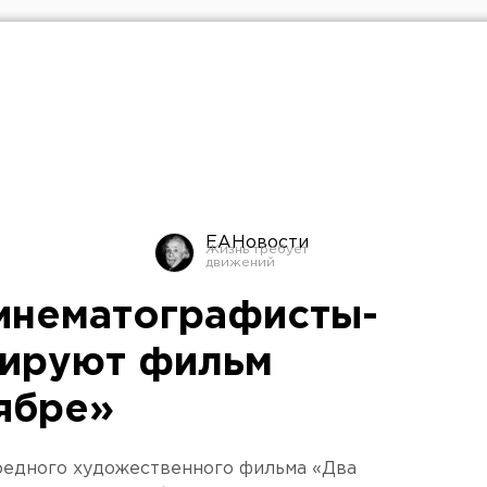
ЕАНовости
инематографисты-
тируют фильм
тябре»
редного художественного фильма «Два