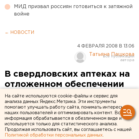
МИД призвал россиян готовиться к затяжной
войне
← НОВОСТИ
4 ФЕВРАЛЯ 2008 В 13:06
Татьяна Пашкова
В свердловских аптеках на
отложенном обеспечении
стояло около восьми тысяч
На сайте используются cookie-файлы и сервис для
анализа данных Яндекс.Метрика. Эти инструменты
льготных рецептов
помогают улучшать работу сайта, понимать интересы
наших пользователей и оптимизировать контент. Вся
информация обрабатывается в обезличенном виде и
Екатеринбург. На прошедшем сегодня
используется только для статистического анализа.
очередном заседании областного правительства
Продолжая использовать сайт, вы соглашаетесь с нашей
министр здравоохранения области Владимир
Политикой обработки персональных данных
.