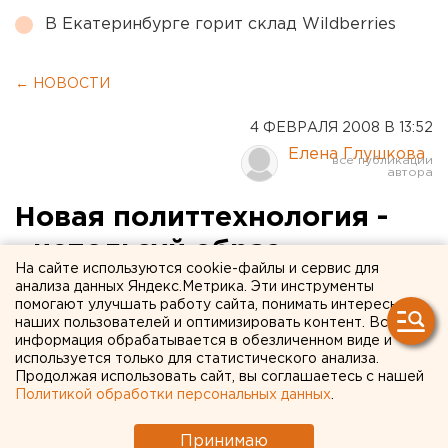
В Екатеринбурге горит склад Wildberries
← НОВОСТИ
4 ФЕВРАЛЯ 2008 В 13:52
Елена Глушкова
Новая политтехнология -
«используй образ
На сайте используются cookie-файлы и сервис для
преемника»
анализа данных Яндекс.Метрика. Эти инструменты
помогают улучшать работу сайта, понимать интересы
наших пользователей и оптимизировать контент. Вся
Екатеринбург. Кандидат в мэры Екатеринбурга
информация обрабатывается в обезличенном виде и
Алексей Есаулков заявил о поддержке
используется только для статистического анализа.
Продолжая использовать сайт, вы соглашаетесь с нашей
кандидатуры Дмитрия Медведева на должность
Политикой обработки персональных данных
.
президента России, сообщили агентству ЕАН в
общественном движении «Мой город - третья
Принимаю