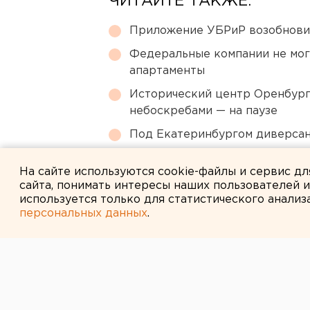
ЧИТАЙТЕ ТАКЖЕ:
Приложение УБРиР возобнови
Федеральные компании не мог
апартаменты
Исторический центр Оренбурга
небоскребами — на паузе
Под Екатеринбургом диверсан
Путин назначил нового коман
На сайте используются cookie-файлы и сервис д
сайта, понимать интересы наших пользователей 
используется только для статистического анализ
персональных данных
.
← НОВОСТИ
4 ФЕВРАЛЯ 2008 В 15:26
Целлюлозно-б