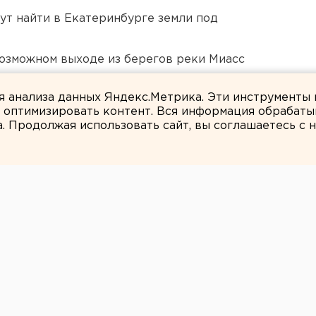
ут найти в Екатеринбурге земли под
озможном выходе из берегов реки Миасс
Челябинской области
ля анализа данных Яндекс.Метрика. Эти инструменты
и оптимизировать контент. Вся информация обрабаты
а. Продолжая использовать сайт, вы соглашаетесь с
Илья Ненко
юменской
й колонии
бвинение в