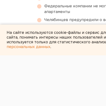
Федеральные компании не мог
апартаменты
Челябинцев предупредили о в
Ракетная опасность угрожает 
На сайте используются cookie-файлы и сервис д
сайта, понимать интересы наших пользователей 
используется только для статистического анализ
персональных данных
.
← НОВОСТИ
4 ФЕВРАЛЯ 2008 В 16:50
Осужденным Т
воспитательно
предъявлено о