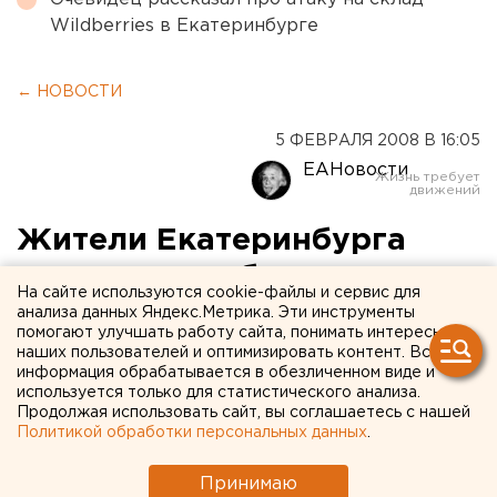
Wildberries в Екатеринбурге
← НОВОСТИ
5 ФЕВРАЛЯ 2008 В 16:05
ЕАНовости
Жители Екатеринбурга
готовят жалобу на
На сайте используются cookie-файлы и сервис для
действия одного из
анализа данных Яндекс.Метрика. Эти инструменты
помогают улучшать работу сайта, понимать интересы
кандидатов в депутаты
наших пользователей и оптимизировать контент. Вся
информация обрабатывается в обезличенном виде и
ППЗС
используется только для статистического анализа.
Продолжая использовать сайт, вы соглашаетесь с нашей
Политикой обработки персональных данных
.
Екатеринбург. Жители Чкаловского района
готовят коллективную жалобу в избирательную
Принимаю
комиссию Свердловской области на действия