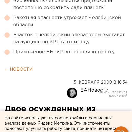
Численность человечества предложили
постепенно сократить ради планеты
Ракетная опасность угрожает Челябинской
области
Участок с челябинским элеватором выставят
на аукцион по КРТ в этом году
Приложение УБРиР возобновило работу
← НОВОСТИ
5 ФЕВРАЛЯ 2008 В 16:34
ЕАНовости
Двое осужденных из
Балашихинской колонии
На сайте используются cookie-файлы и сервис для
анализа данных Яндекс.Метрика. Эти инструменты
ИК-25 под Златоустом
помогают улучшать работу сайта, понимать интересы