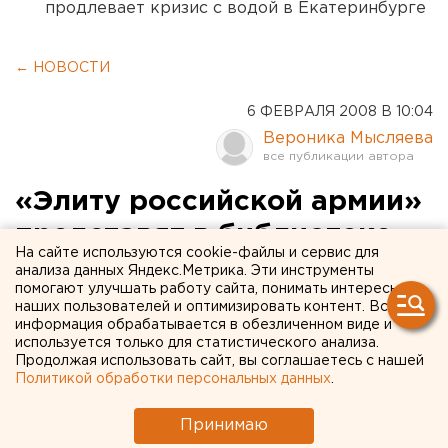
продлевает кризис с водой в Екатеринбурге
← НОВОСТИ
6 ФЕВРАЛЯ 2008 В 10:04
Вероника Мысляева
«Элиту российской армии»
представят в библиотеке
На сайте используются cookie-файлы и сервис для
имени Горького
анализа данных Яндекс.Метрика. Эти инструменты
помогают улучшать работу сайта, понимать интересы
наших пользователей и оптимизировать контент. Вся
Екатеринбург. «Элиту российской армии»
информация обрабатывается в обезличенном виде и
представит библиотека имени Горького 7
используется только для статистического анализа.
Продолжая использовать сайт, вы соглашаетесь с нашей
февраля, сообщили агентству ЕАН в
Политикой обработки персональных данных
.
администрации Орджоникидзевского района.
Принимаю
Екатеринбург. «Элиту российской армии»