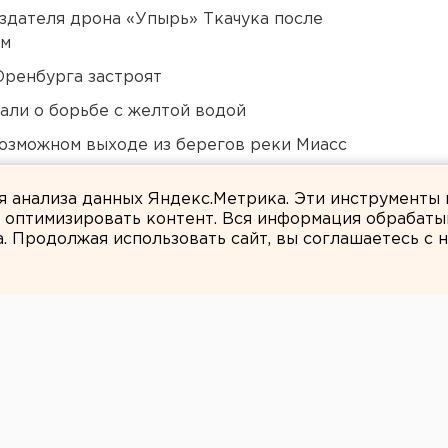
оздателя дрона «Упырь» Ткачука после
ом
Оренбурга застроят
али о борьбе с желтой водой
озможном выходе из берегов реки Миасс
ildberries
ля анализа данных Яндекс.Метрика. Эти инструменты
и оптимизировать контент. Вся информация обрабаты
а. Продолжая использовать сайт, вы соглашаетесь с
Елена Глушкова
ик про «План
 эфира