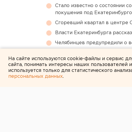
Стало известно о состоянии с
покушения под Екатеринбург
Сгоревший квартал в центре 
Власти Екатеринбурга рассказ
Челябинцев предупредили о в
В Екатеринбурге горит склад W
На сайте используются cookie-файлы и сервис д
сайта, понимать интересы наших пользователей 
используется только для статистического анализ
персональных данных
.
← НОВОСТИ
6 ФЕВРАЛЯ 2008 В 13:10
Рекламный рол
Путина» снят с