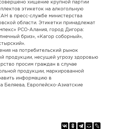
 совершено хищение крупной партии
плектов этикеток на алкогольную
ЕАН в пресс-службе министерства
ловской области. Этикетки принадлежат
пекс» РСО-Алания, город Дигора:
лнечный бриз», «Кагор соборный»,
стырский».
ения на потребительский рынок
ой продукции, несущей угрозу здоровью
ерство просим граждан в случае
ольной продукции, маркированной
равить информацию в
а Беляева, Европейско-Азиатские