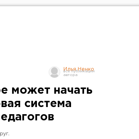
Илья Ненко
ре может начать
овая система
педагогов
руг.