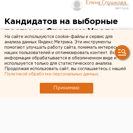
Елена Глушкова
Кандидатов на выборные
посты на Среднем Урале
На сайте используются cookie-файлы и сервис для
становится все меньше
анализа данных Яндекс.Метрика. Эти инструменты
помогают улучшать работу сайта, понимать интересы
наших пользователей и оптимизировать контент. Вся
Екатеринбург. Кировский районный суд отменил
информация обрабатывается в обезличенном виде и
решение Кировской территориальной
используется только для статистического анализа.
Продолжая использовать сайт, вы соглашаетесь с нашей
избирательной комиссии о регистрации
Политикой обработки персональных данных
.
кандидата в депутаты Палаты представителей
Законодательного собрания Свердловской
Принимаю
области Юрия Шугурова.
Екатеринбург. Кировский районный суд отменил
решение Кировской территориальной
избирательной комиссии о регистрации кандидата в
депутаты Палаты представителей
Законодательного собрания Свердловской области