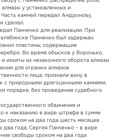
овору с Панченко, распределив роли,
 алмазы у установленных и
 Часть камней передал Андронову,
и сделал.
едал Панченко для реализации. При
Челябинске Панченко был задержан.
хранил пластины, содержащие
серебро. Во время обысков у Воронько,
и изъяты из незаконного оборота алмазы
ения для огранки алмазов.
твенности лица, признали вину в
к с природными драгоценными камнями,
ом порядке, без проведения судебного
государственного обвинения и
о к наказанию в виде штрафа в сумме
ды сроком на два года шесть месяцев
 два года, Сергея Панченко – в виде
ения свободы сроком на два года