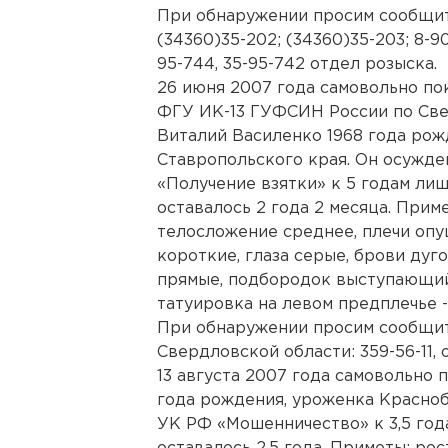
При обнаружении просим сообщить
(34360)35-202; (34360)35-203; 8-9
95-744, 35-95-742 отдел розыска.
26 июня 2007 года самовольно по
ФГУ ИК-13 ГУФСИН России по Све
Виталий Василенко 1968 года ро
Ставропольского края. Он осужден
«Получение взятки» к 5 годам ли
оставалось 2 года 2 месяца. Примет
телосложение среднее, плечи опу
короткие, глаза серые, брови дуго
прямые, подбородок выступающий
татуировка на левом предплечье -
При обнаружении просим сообщит
Свердловской области: 359-56-11, 
13 августа 2007 года самовольно
года рождения, уроженка Краснобо
УК РФ «Мошенничество» к 3,5 год