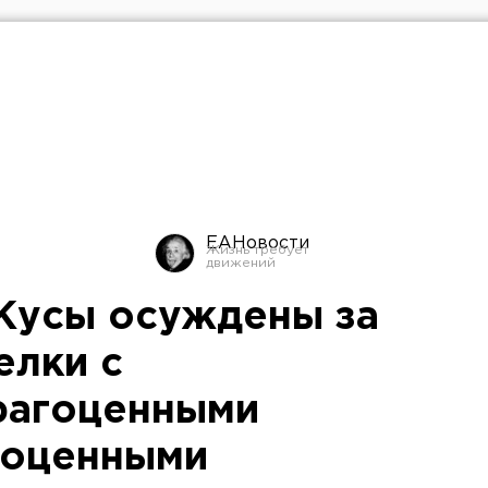
ЕАНовости
Кусы осуждены за
елки с
рагоценными
гоценными