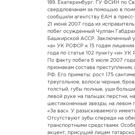
189. Екатеринбург. ГУ ФСИН по С
свердловчанам за помощью в пои
сообщили агентству ЕАН в пресс-
21 июня 2007 года из исправител
побег осужденный Чулпан Габдрах
Башкирской АССР. Заключенный уж
«а» УК РСФСР к 15 годам лишения 
года по статье 102 пункту «и» УК
По факту побега 6 июля 2007 год
признакам состава преступления, 
РФ. Его приметы: рост 175 санти
треугольное, волосы черные, бров
толстый, губы полные, уши больши
левой руке на пальцах перстни, на
шестиконечные звезды, на левом 
«За вас». У разыскиваемого имеет
Отсутствуют зубы спереди на обе
транспортными средствами. Особ
акцент, присущий лицам татарско