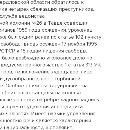
вердловской области обратилось к
мке четырех сбежавших преступников,
службе ведомства.
ьной колонии №26 в Тавде совершил
манов 1959 года рождения, уроженец
е был судим ранее по статье 102 пункту
свободы, вновь осужден 17 ноября 1995
 РСФСР к 15 годам лишения свободы.
а было возбуждено уголовное дело по
предусмотренного частью 1 статьи 313 УК
метров, телосложение худощавое, лицо
и дугообразные, нос с горбинкой,
е. Особые приметы: татуировки - на
 обеих ногах кандалы, на коленях
плече решетка, на ребре ладони надпись
ся шрам от удаления аппендицита.
их челюстях. Имеет навыки управления
енностью речи является характерный
й национальности, шепелявит.