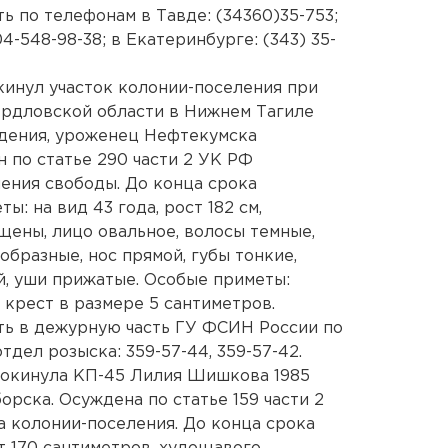
 по телефонам в Тавде: (34360)35-753;
04-548-98-38; в Екатеринбурге: (343) 35-
кинул участок колонии-поселения при
рдловской области в Нижнем Тагиле
ждения, уроженец Нефтекумска
 по статье 290 части 2 УК РФ
шения свободы. До конца срока
ы: на вид 43 года, рост 182 см,
щены, лицо овальное, волосы темные,
образные, нос прямой, губы тонкие,
, уши прижатые. Особые приметы:
 крест в размере 5 сантиметров.
ь в дежурную часть ГУ ФСИН России по
отдел розыска: 359-57-44, 359-57-42.
 покинула КП-45 Лилия Шишкова 1985
рска. Осуждена по статье 159 части 2
а колонии-поселения. До конца срока