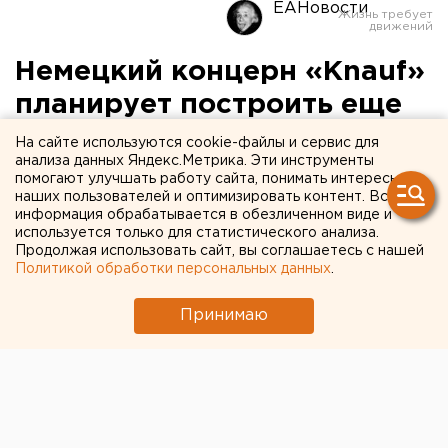
ЕАНовости
Немецкий концерн «Knauf»
планирует построить еще
одно предприятие на
На сайте используются cookie-файлы и сервис для
анализа данных Яндекс.Метрика. Эти инструменты
Южном Урале
помогают улучшать работу сайта, понимать интересы
наших пользователей и оптимизировать контент. Вся
информация обрабатывается в обезличенном виде и
Челябинск. Немецкий концерн «Knauf»
используется только для статистического анализа.
планирует построить еще одно предприятие на
Продолжая использовать сайт, вы соглашаетесь с нашей
Южном Урале и инвестирует в объект 130
Политикой обработки персональных данных
.
миллионов евро, сообщили агентству ЕАН в
достоверном источнике.
Принимаю
Челябинск. Немецкий концерн «Knauf» планирует
построить еще одно предприятие на Южном Урале
и инвестирует в объект 130 миллионов евро,
сообщили агентству ЕАН в достоверном источнике.