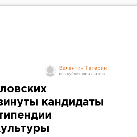
Валентин Тетерин
дловских
винуты кандидаты
стипендии
культуры