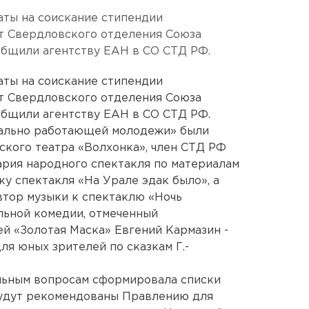
аты на соискание стипендии
от Свердловского отделения Союза
общили агентству ЕАН в СО СТД РФ.
аты на соискание стипендии
от Свердловского отделения Союза
общили агентству ЕАН в СО СТД РФ.
ально работающей молодежи» были
кого театра «Волхонка», член СТД РФ
нария народного спектакля по материалам
у спектакля «На Урале эдак было», а
втор музыки к спектаклю «Ночь
льной комедии, отмеченный
й «Золотая Маска» Евгений Кармазин -
ля юных зрителей по сказкам Г.-
альным вопросам сформировала списки
будут рекомендованы Правлению для