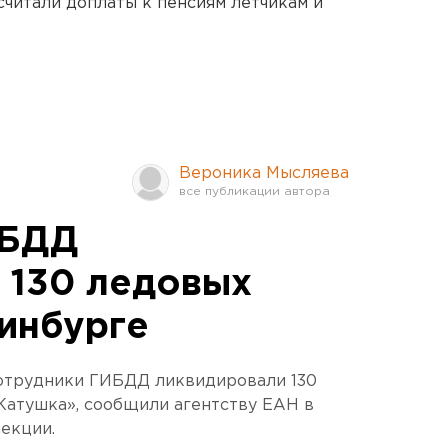
читали доплаты к пенсиям летчикам и
Вероника Мысляева
ИБДД
 130 ледовых
ринбурге
сотрудники ГИБДД ликвидировали 130
Катушка», сообщили агентству ЕАН в
екции.