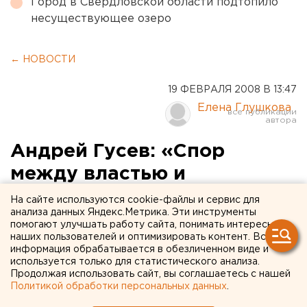
Город в Свердловской области подтопило
несуществующее озеро
← НОВОСТИ
19 ФЕВРАЛЯ 2008 В 13:47
Елена Глушкова
Андрей Гусев: «Спор
между властью и
гражданами в Уставном
На сайте используются cookie-файлы и сервис для
анализа данных Яндекс.Метрика. Эти инструменты
Суде идет на равных»
помогают улучшать работу сайта, понимать интересы
наших пользователей и оптимизировать контент. Вся
информация обрабатывается в обезличенном виде и
Екатеринбург. Уставный Суд Свердловской
используется только для статистического анализа.
области возник в 1998 году и в нынешнем году
Продолжая использовать сайт, вы соглашаетесь с нашей
он отметит свое десятилетие.
Политикой обработки персональных данных
.