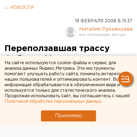
← НОВОСТИ
19 ФЕВРАЛЯ 2008 В 15:37
Наталия Лукьянцева
Переползавшая трассу
Асбест - Малышева
На сайте используются cookie-файлы и сервис для
пенсионерка погибла под
анализа данных Яндекс.Метрика. Эти инструменты
помогают улучшать работу сайта, понимать интересы
колесами автомобиля
наших пользователей и оптимизировать контент. Вся
информация обрабатывается в обезличенном виде и
используется только для статистического анализа.
Асбест. Переползавшая трассу Асбест -
Продолжая использовать сайт, вы соглашаетесь с нашей
Малышева пенсионерка погибла под колесами
Политикой обработки персональных данных
.
автомобиля, сообщили агентству ЕАН местные
правоохранители.
Принимаю
Асбест. Переползавшая трассу Асбест - Малышева
пенсионерка погибла под колесами автомобиля,