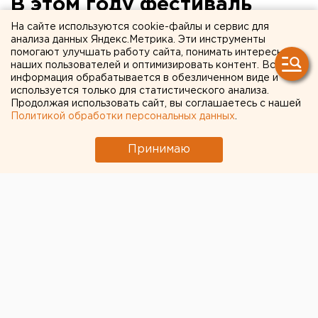
В этом году фестиваль
«Земля - наш общий дом»
На сайте используются cookie-файлы и сервис для
анализа данных Яндекс.Метрика. Эти инструменты
будет посвящен саммиту
помогают улучшать работу сайта, понимать интересы
наших пользователей и оптимизировать контент. Вся
ШОС
информация обрабатывается в обезличенном виде и
используется только для статистического анализа.
Продолжая использовать сайт, вы соглашаетесь с нашей
Екатеринбург. В Екатеринбурге началась
Политикой обработки персональных данных
.
подготовка к XII Международному фестивалю
детского музыкального творчества «Земля - наш
Принимаю
общий дом», сообщили агентству ЕАН в пресс-
службе министерства культуры Свердловской
области.
Екатеринбург. В Екатеринбурге началась
подготовка к XII Международному фестивалю
детского музыкального творчества «Земля - наш
общий дом», сообщили агентству ЕАН в пресс-
службе министерства культуры Свердловской
области. Фестиваль пройдет с 10 по 14 мая.