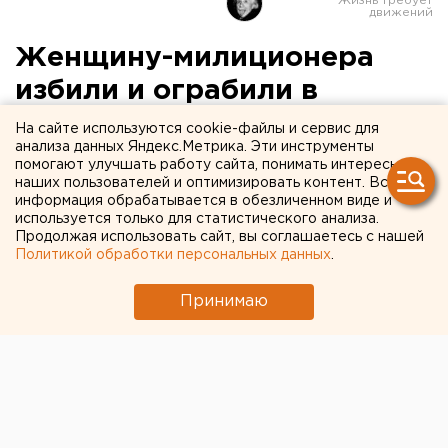
Женщину-милиционера
избили и ограбили в
Чусовском районе
На сайте используются cookie-файлы и сервис для
анализа данных Яндекс.Метрика. Эти инструменты
Пермского края
помогают улучшать работу сайта, понимать интересы
наших пользователей и оптимизировать контент. Вся
информация обрабатывается в обезличенном виде и
Чусовой, Пермский край.
используется только для статистического анализа.
Продолжая использовать сайт, вы соглашаетесь с нашей
Чусовой, Пермский край. Сотрудника милиции ОВД
Политикой обработки персональных данных
.
по Чусовскому району избили двое молодых людей
в городе Чусовой, сообщили агентству ЕАН в пресс-
Принимаю
службе ГУВД Пермского края. На женщину напали
на улице возле дома двое неизвестных. Негодяи
били несчастную по лицу, сломали переносицу.
Затем с применением газового баллончика, открыто
похитили имущество на сумму 3250 рублей, паспорт
и удостоверение сотрудника милиции. В ходе