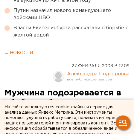
на аукцион по КРТ в этом году
Путин назначил нового командующего
войсками ЦВО
Власти Екатеринбурга рассказали о борьбе с
желтой водой
← НОВОСТИ
27 ФЕВРАЛЯ 2008 В 12:09
Александра Подгорнова
Мужчина подозревается в
убийстве бывшего мужа
На сайте используются cookie-файлы и сервис для
своей сожительницы
анализа данных Яндекс.Метрика. Эти инструменты
помогают улучшать работу сайта, понимать интересы
наших пользователей и оптимизировать контент. Вся
Екатеринбург. В Екатеринбурге мужчина
информация обрабатывается в обезличенном виде и