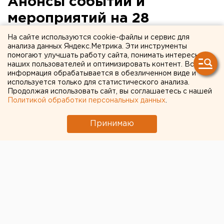
Анонсы событий и
мероприятий на 28
февраля 2008 года:
На сайте используются cookie-файлы и сервис для
анализа данных Яндекс.Метрика. Эти инструменты
помогают улучшать работу сайта, понимать интересы
28 февраля Эдуард Россель посетит Каменский
наших пользователей и оптимизировать контент. Вся
район и город Каменск-Уральский.
информация обрабатывается в обезличенном виде и
используется только для статистического анализа.
Продолжая использовать сайт, вы соглашаетесь с нашей
28 февраля Эдуард Россель посетит Каменский
Политикой обработки персональных данных
.
район и город Каменск-Уральский. В программе
посещения: открытие молочного комплекса ОАО
Принимаю
«Каменское» в селе Черноусово, вручение ключей
от квартир участникам программы «Молодая семья»,
областное собрание «Власть. Бизнес. Труд».
В 11.00 в администрации Екатеринбурга (пр. Ленина,
24а) вице-мэр Екатеринбурга Виктор Контеев
проведет совещание с заместителями глав
администраций районов. Тема – подготовка к
международному кулинарному фестивалю