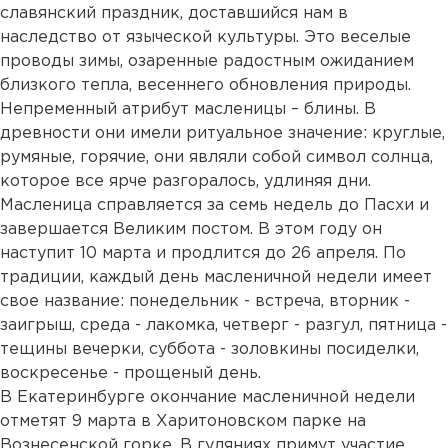
славянский праздник, доставшийся нам в
наследство от языческой культуры. Это веселые
проводы зимы, озаренные радостным ожиданием
близкого тепла, весеннего обновления природы.
Непременный атрибут масленицы – блины. В
древности они имели ритуальное значение: круглые,
румяные, горячие, они являли собой символ солнца,
которое все ярче разгоралось, удлиняя дни.
Масленица справляется за семь недель до Пасхи и
завершается Великим постом. В этом году он
наступит 10 марта и продлится до 26 апреля. По
традиции, каждый день масленичной недели имеет
свое название: понедельник - встреча, вторник -
заигрыш, среда - лакомка, четверг - разгул, пятница -
тещины вечерки, суббота - золовкины посиделки,
воскресенье - прощеный день.
В Екатеринбурге окончание масленичной недели
отметят 9 марта в Харитоновском парке на
Вознесенской горке. В гуляниях примут участие