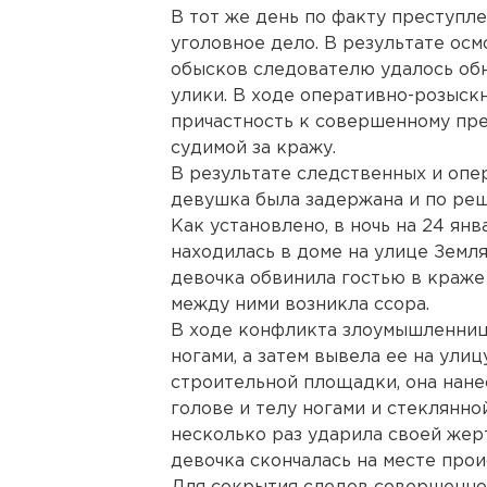
В тот же день по факту преступл
уголовное дело. В результате ос
обысков следователю удалось об
улики. В ходе оперативно-розыск
причастность к совершенному пре
судимой за кражу.
В результате следственных и оп
девушка была задержана и по реш
Как установлено, в ночь на 24 ян
находилась в доме на улице Земля
девочка обвинила гостью в краже 
между ними возникла ссора.
В ходе конфликта злоумышленница
ногами, а затем вывела ее на ули
строительной площадки, она нан
голове и телу ногами и стеклянно
несколько раз ударила своей жер
девочка скончалась на месте про