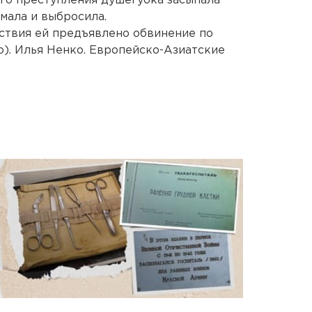
го преступления душегубка засыпала
омала и выбросила.
ствия ей предъявлено обвинение по
во). Илья Ненко. Европейско-Азиатские