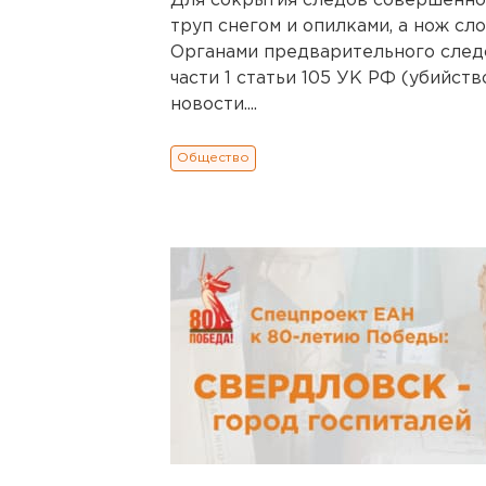
Для сокрытия следов совершенно
труп снегом и опилками, а нож сл
Органами предварительного след
части 1 статьи 105 УК РФ (убийст
новости....
Общество