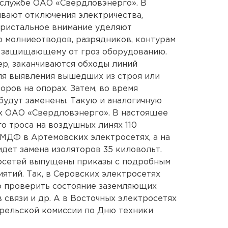
-службе ОАО «Свердловэнерго». В
вают отключения электричества,
пристальное внимание уделяют
 молниеотводов, разрядников, контурам
у защищающему от гроз оборудованию.
ер, заканчиваются обходы линий
ля выявления вышедших из строя или
ров на опорах. Затем, во время
будут заменены. Такую и аналогичную
ах ОАО «Свердловэнерго». В настоящее
о троса на воздушных линях 110
-МДФ в Артемовских электросетях, а на
дет замена изоляторов 35 киловольт.
осетей выпущены приказы с подробным
ятий. Так, в Серовских электросетях
о проверить состояние заземляющих
 связи и др. А в Восточных электросетях
прельской комиссии по Дню техники