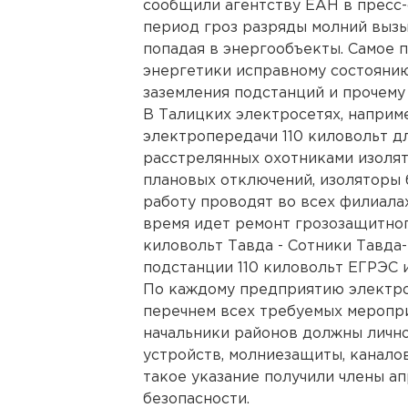
сообщили агентству ЕАН в пресс
период гроз разряды молний вызы
попадая в энергообъекты. Самое 
энергетики исправному состоянию
заземления подстанций и прочем
В Талицких электросетях, наприм
электропередачи 110 киловольт д
расстрелянных охотниками изолято
плановых отключений, изоляторы 
работу проводят во всех филиал
время идет ремонт грозозащитног
киловольт Тавда - Сотники Тавда
подстанции 110 киловольт ЕГРЭС и
По каждому предприятию электр
перечнем всех требуемых меропри
начальники районов должны личн
устройств, молниезащиты, каналов
такое указание получили члены а
безопасности.