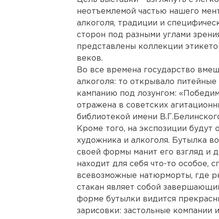
неотъемлемой частью нашего мент
алкоголя, традиции и специфичес
сторон под разными углами зрения
представлены коллекции этикеток
веков.
Во все времена государство вмеш
алкоголя: то открывало питейные 
кампанию под лозунгом: «Победим
отражена в советских агитационн
библиотекой имени В.Г.Белинского
Кроме того, на экспозиции будут
художника и алкоголя. Бутылка в
своей формы манит его взгляд и 
находит для себя что-то особое, 
всевозможные натюрморты, где р
стакан являет собой завершающий
форме бутылки видится прекрасн
зарисовки: застольные компании и