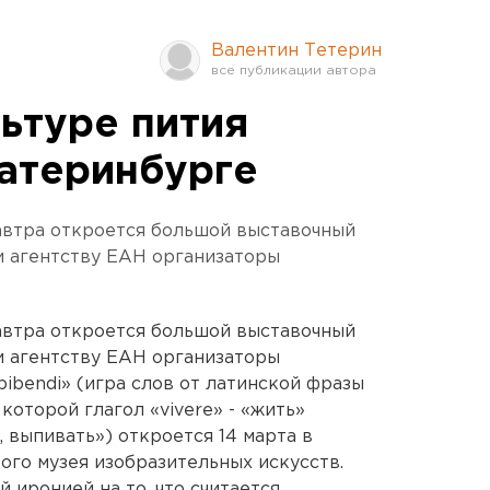
Валентин Тетерин
ьтуре пития
катеринбурге
автра откроется большой выставочный
и агентству ЕАН организаторы
автра откроется большой выставочный
и агентству ЕАН организаторы
ibendi» (игра слов от латинской фразы
 которой глагол «vivere» - «жить»
ь, выпивать») откроется 14 марта в
ого музея изобразительных искусств.
й иронией на то, что считается