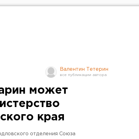
Валентин Тетерин
арин может
нистерство
ского края
рдловского отделения Союза