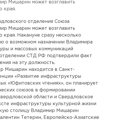
мир Мишарин может возглавить
 края.
рдловского отделения Союза
мир Мишарин может возглавить
 края. Накануне сразу несколько
ю о возможном назначении Владимира
туры и массовых коммуникаций
 отделении СТД РФ подтвердили факт
ния на эту должность.
р Мишарин находится в Санкт-
ренции «Развитие инфраструктуры
ых «Юфитовских чтениях», он планирует
рческих союзов в формировании
Свердловской области и Свердловское
ксте инфраструктуры культурной жизни
скую столицу Владимир Мишарин
Валентин Тетерин, Европейско-Азиатские