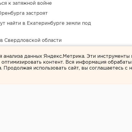
ся к затяжной войне
Оренбурга застроят
ут найти в Екатеринбурге земли под
 в Свердловской области
ло работу
ля анализа данных Яндекс.Метрика. Эти инструменты
и оптимизировать контент. Вся информация обрабаты
а. Продолжая использовать сайт, вы соглашаетесь с
Валентин Тетерин
еринбурга на этой
ят вербное