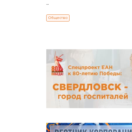
...
Общество