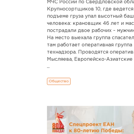
МЧС России по Свердловской облас
Крупносортщиков 10, где ведется
подъеме груза упал высотный баш
человека: крановщик 46 лет и маст
пострадали двое рабочих – мужчин
На место выехала группа спасател
там работает оперативная группа
технадзора. Проводятся операти
Мысляева, Европейско-Азиатские 
...
Общество