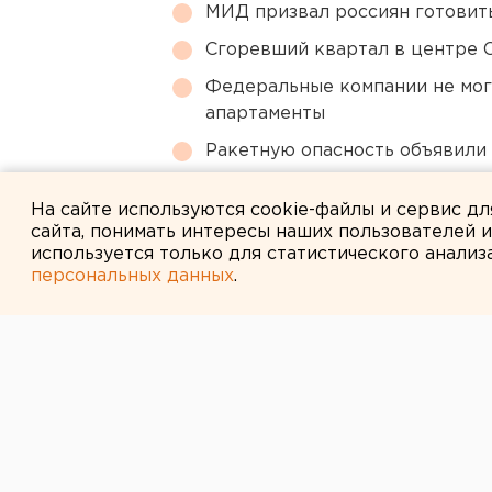
МИД призвал россиян готовить
Сгоревший квартал в центре 
Федеральные компании не мог
апартаменты
Ракетную опасность объявили
Приложение УБРиР возобнови
На сайте используются cookie-файлы и сервис д
сайта, понимать интересы наших пользователей 
используется только для статистического анализ
персональных данных
.
← НОВОСТИ
14 МАРТА 2008 В 14:01
Католики Екат
неделе встрет