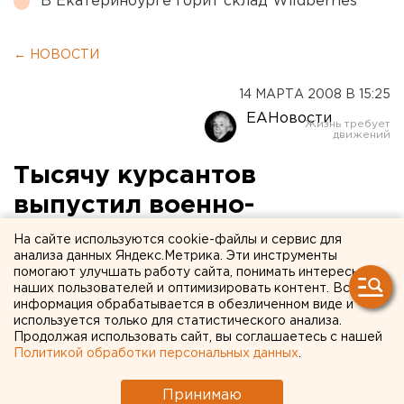
В Екатеринбурге горит склад Wildberries
← НОВОСТИ
14 МАРТА 2008 В 15:25
ЕАНовости
Тысячу курсантов
выпустил военно-
патриотический клуб
На сайте используются cookie-файлы и сервис для
анализа данных Яндекс.Метрика. Эти инструменты
«Смена» в Уфе
помогают улучшать работу сайта, понимать интересы
наших пользователей и оптимизировать контент. Вся
информация обрабатывается в обезличенном виде и
Башкирия. Одну тысячу курсантов выпустил
используется только для статистического анализа.
военно-патриотический клуб «Смена» в Уфе,
Продолжая использовать сайт, вы соглашаетесь с нашей
сообщили агентству ЕАН в пресс-службе
Политикой обработки персональных данных
.
республиканского военкомата.
Принимаю