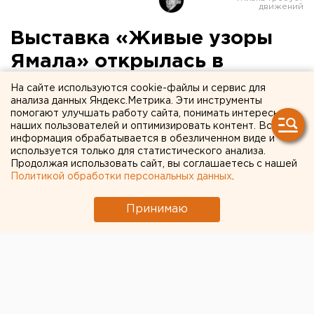
Выставка «Живые узоры
Ямала» открылась в
Надыме
На сайте используются cookie-файлы и сервис для
анализа данных Яндекс.Метрика. Эти инструменты
помогают улучшать работу сайта, понимать интересы
Надым. В Надымском эколого-методическом
наших пользователей и оптимизировать контент. Вся
центре «Дом природы» открылась фотовыставка
информация обрабатывается в обезличенном виде и
«Живые узоры Ямала», связанная с одним из
используется только для статистического анализа.
Продолжая использовать сайт, вы соглашаетесь с нашей
самых ярких годовых событий города –
Политикой обработки персональных данных
.
окружными соревнованиями оленеводов на
Кубок губернатора ЯНАО.
Принимаю
Надым. В Надымском эколого-методическом центре
«Дом природы» открылась фотовыставка «Живые
узоры Ямала», связанная с одним из самых ярких
годовых событий города – окружными
соревнованиями оленеводов на Кубок губернатора