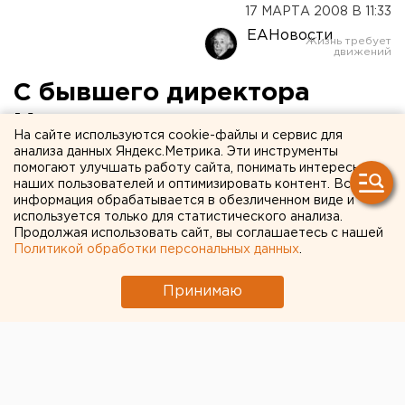
17 МАРТА 2008 В 11:33
ЕАНовости
С бывшего директора
Магнитогорского
На сайте используются cookie-файлы и сервис для
индустриального колледжа
анализа данных Яндекс.Метрика. Эти инструменты
помогают улучшать работу сайта, понимать интересы
будет взыскан
наших пользователей и оптимизировать контент. Вся
информация обрабатывается в обезличенном виде и
материальный ущерб за
используется только для статистического анализа.
Продолжая использовать сайт, вы соглашаетесь с нашей
аренду помещений
Политикой обработки персональных данных
.
учебного заведения
Принимаю
Магнитогорск, Челябинская область.
Магнитогорск, Челябинская область. С бывшего
директора Магнитогорского индустриального
колледжа будет взыскан материальный ущерб в