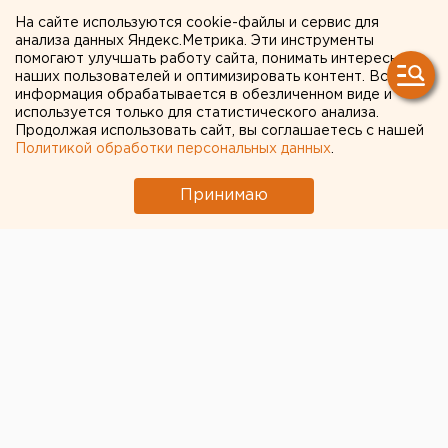
осужден насильник
На сайте используются cookie-файлы и сервис для
семилетней девочки
анализа данных Яндекс.Метрика. Эти инструменты
помогают улучшать работу сайта, понимать интересы
наших пользователей и оптимизировать контент. Вся
Челябинск. К 14 годам лишения свободы
информация обрабатывается в обезличенном виде и
приговорен Челябинским областным судом
используется только для статистического анализа.
Продолжая использовать сайт, вы соглашаетесь с нашей
насильник малолетней девочки из Катав-
Политикой обработки персональных данных
.
Ивановского района, сообщили агентству ЕАН в
пресс-службе следственного управления
Принимаю
Следственного комитета при прокуратуре
Челябинской о
Челябинск. К 14 годам лишения свободы приговорен
Челябинским областным судом насильник
малолетней девочки из Катав-Ивановского района,
сообщили агентству ЕАН в пресс-службе
следственного управления Следственного комитета
при прокуратуре Челябинской области. 43-летний
подсудимый обвинялся по пункту «в» части 3 статьи
131 УК РФ - изнасилование потерпевшей, заведомо