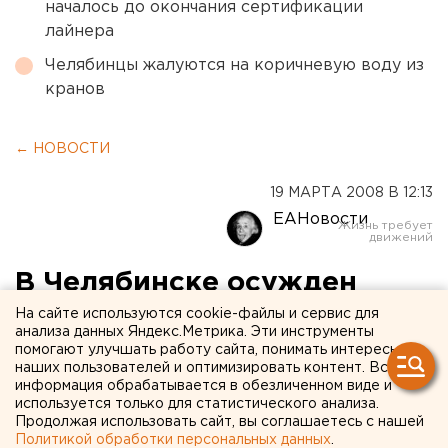
началось до окончания сертификации
лайнера
Челябинцы жалуются на коричневую воду из
кранов
← НОВОСТИ
19 МАРТА 2008 В 12:13
ЕАНовости
В Челябинске осужден
убийца ветерана Великой
На сайте используются cookie-файлы и сервис для
анализа данных Яндекс.Метрика. Эти инструменты
Отечественной войны
помогают улучшать работу сайта, понимать интересы
наших пользователей и оптимизировать контент. Вся
информация обрабатывается в обезличенном виде и
Челябинск. К десяти годам лишения свободы с
используется только для статистического анализа.
отбыванием наказания в исправительной
Продолжая использовать сайт, вы соглашаетесь с нашей
Политикой обработки персональных данных
.
колонии строгого режима приговорил районный