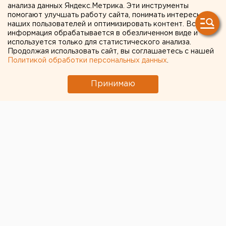
анализа данных Яндекс.Метрика. Эти инструменты
строился без
помогают улучшать работу сайта, понимать интересы
наших пользователей и оптимизировать контент. Вся
разрешительных
информация обрабатывается в обезличенном виде и
документов
используется только для статистического анализа.
Продолжая использовать сайт, вы соглашаетесь с нашей
Политикой обработки персональных данных
.
Екатеринбург. Железнодорожным районным
судом Екатеринбурга удовлетворено исковое
Принимаю
заявление прокурора города к нескольким
строительным организациям, сообщили
агентству ЕАН в пресс-службе областной
прокуратуры.
Екатеринбург. Железнодорожным районным судом
Екатеринбурга удовлетворено исковое заявление
прокурора города к нескольким строительным
организациям, сообщили агентству ЕАН в пресс-
службе областной прокуратуры. Ответчиками стали
ООО «Торгово-выставочный центр Европейский»,
ООО «СтройИнвест 2007» и ООО «Термо-С»,